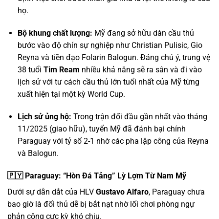
họ.
Bộ khung chất lượng:
Mỹ đang sở hữu dàn cầu thủ
bước vào độ chín sự nghiệp như Christian Pulisic, Gio
Reyna và tiền đạo Folarin Balogun. Đáng chú ý, trung vệ
38 tuổi
Tim Ream
nhiều khả năng sẽ ra sân và đi vào
lịch sử với tư cách cầu thủ lớn tuổi nhất của Mỹ từng
xuất hiện tại một kỳ World Cup.
Lịch sử ủng hộ:
Trong trận đối đầu gần nhất vào tháng
11/2025 (giao hữu), tuyển Mỹ đã đánh bại chính
Paraguay với tỷ số 2-1 nhờ các pha lập công của Reyna
và Balogun.
🇵🇾 Paraguay: “Hòn Đá Tảng” Lỳ Lợm Từ Nam Mỹ
Dưới sự dẫn dắt của HLV
Gustavo Alfaro
, Paraguay chưa
bao giờ là đối thủ dễ bị bắt nạt nhờ lối chơi phòng ngự
phản công cực kỳ khó chịu.