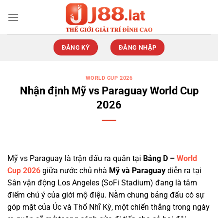
Bỏ
qua
nội
dung
ĐĂNG KÝ
ĐĂNG NHẬP
WORLD CUP 2026
Nhận định Mỹ vs Paraguay World Cup
2026
Mỹ vs Paraguay là trận đấu ra quân tại
Bảng D –
World
Cup 2026
giữa nước chủ nhà
Mỹ và Paraguay
diễn ra tại
Sân vận động Los Angeles (SoFi Stadium) đang là tâm
điểm chú ý của giới mộ điệu. Nằm chung bảng đấu có sự
góp mặt của Úc và Thổ Nhĩ Kỳ, một chiến thắng trong ngày