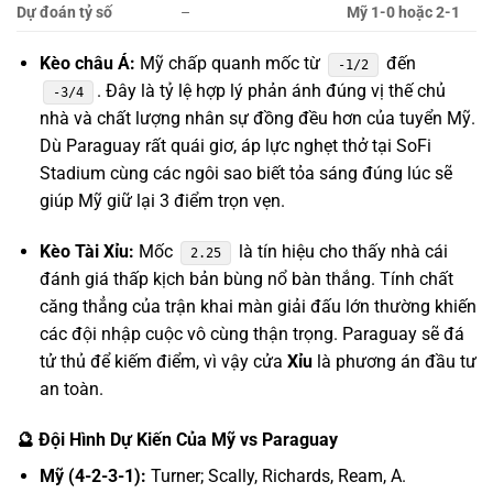
Dự đoán tỷ số
–
Mỹ 1-0 hoặc 2-1
Kèo châu Á:
Mỹ chấp quanh mốc từ
đến
-1/2
. Đây là tỷ lệ hợp lý phản ánh đúng vị thế chủ
-3/4
nhà và chất lượng nhân sự đồng đều hơn của tuyển Mỹ.
Dù Paraguay rất quái giơ, áp lực nghẹt thở tại SoFi
Stadium cùng các ngôi sao biết tỏa sáng đúng lúc sẽ
giúp Mỹ giữ lại 3 điểm trọn vẹn.
Kèo Tài Xỉu:
Mốc
là tín hiệu cho thấy nhà cái
2.25
đánh giá thấp kịch bản bùng nổ bàn thắng. Tính chất
căng thẳng của trận khai màn giải đấu lớn thường khiến
các đội nhập cuộc vô cùng thận trọng. Paraguay sẽ đá
tử thủ để kiếm điểm, vì vậy cửa
Xỉu
là phương án đầu tư
an toàn.
🔮 Đội Hình Dự Kiến Của Mỹ vs Paraguay
Mỹ (4-2-3-1):
Turner; Scally, Richards, Ream, A.