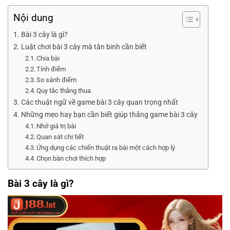
Nội dung
Bài 3 cây là gì?
Luật chơi bài 3 cây mà tân binh cần biết
Chia bài
Tính điểm
So sánh điểm
Quy tắc thắng thua
Các thuật ngữ về game bài 3 cây quan trọng nhất
Những mẹo hay bạn cần biết giúp thắng game bài 3 cây
Nhớ giá trị bài
Quan sát chi tiết
Ứng dụng các chiến thuật ra bài một cách hợp lý
Chọn bàn chơi thích hợp
Bài 3 cây là gì?