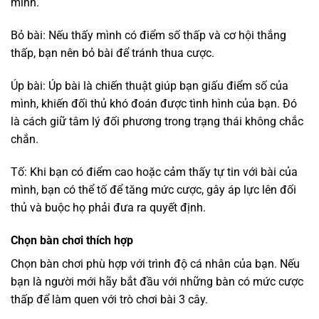
mình.
Bỏ bài: Nếu thấy mình có điểm số thấp và cơ hội thắng
thấp, bạn nên bỏ bài để tránh thua cược.
Úp bài: Úp bài là chiến thuật giúp bạn giấu điểm số của
mình, khiến đối thủ khó đoán được tình hình của bạn. Đó
là cách giữ tâm lý đối phương trong trạng thái không chắc
chắn.
Tố: Khi bạn có điểm cao hoặc cảm thấy tự tin với bài của
mình, bạn có thể tố để tăng mức cược, gây áp lực lên đối
thủ và buộc họ phải đưa ra quyết định.
Chọn bàn chơi thích hợp
Chọn bàn chơi phù hợp với trình độ cá nhân của bạn. Nếu
bạn là người mới hãy bắt đầu với những bàn có mức cược
thấp để làm quen với trò chơi bài 3 cây.