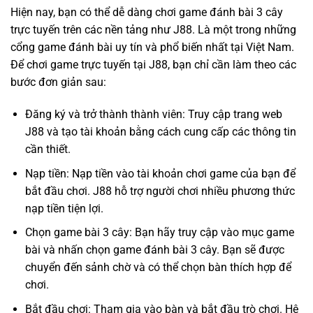
Hiện nay, bạn có thể dễ dàng chơi game đánh bài 3 cây
trực tuyến trên các nền tảng như J88. Là một trong những
cổng game đánh bài uy tín và phổ biến nhất tại Việt Nam.
Để chơi game trực tuyến tại J88, bạn chỉ cần làm theo các
bước đơn giản sau:
Đăng ký và trở thành thành viên: Truy cập trang web
J88 và tạo tài khoản bằng cách cung cấp các thông tin
cần thiết.
Nạp tiền: Nạp tiền vào tài khoản chơi game của bạn để
bắt đầu chơi. J88 hỗ trợ người chơi nhiều phương thức
nạp tiền tiện lợi.
Chọn game bài 3 cây: Bạn hãy truy cập vào mục game
bài và nhấn chọn game đánh bài 3 cây. Bạn sẽ được
chuyển đến sảnh chờ và có thể chọn bàn thích hợp để
chơi.
Bắt đầu chơi: Tham gia vào bàn và bắt đầu trò chơi. Hệ