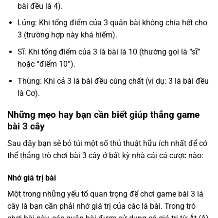
bài đều là 4).
Lủng: Khi tổng điểm của 3 quân bài không chia hết cho
3 (trường hợp này khá hiếm).
Sĩ: Khi tổng điểm của 3 lá bài là 10 (thường gọi là “sĩ”
hoặc “điểm 10”).
Thùng: Khi cả 3 lá bài đều cùng chất (ví dụ: 3 lá bài đều
là Cơ).
Những mẹo hay bạn cần biết giúp thắng game
bài 3 cây
Sau đây bạn sẽ bỏ túi một số thủ thuật hữu ích nhất để có
thể thắng trò chơi bài 3 cây ở bất kỳ nhà cái cá cược nào:
Nhớ giá trị bài
Một trong những yếu tố quan trọng để chơi game bài 3 lá
cây là bạn cần phải nhớ giá trị của các lá bài. Trong trò