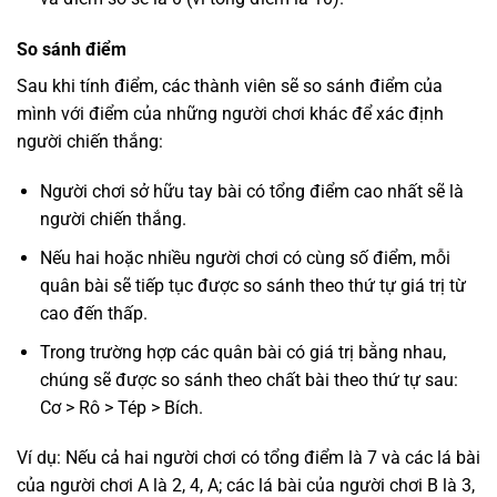
So sánh điểm
Sau khi tính điểm, các thành viên sẽ so sánh điểm của
mình với điểm của những người chơi khác để xác định
người chiến thắng:
Người chơi sở hữu tay bài có tổng điểm cao nhất sẽ là
người chiến thắng.
Nếu hai hoặc nhiều người chơi có cùng số điểm, mỗi
quân bài sẽ tiếp tục được so sánh theo thứ tự giá trị từ
cao đến thấp.
Trong trường hợp các quân bài có giá trị bằng nhau,
chúng sẽ được so sánh theo chất bài theo thứ tự sau:
Cơ > Rô > Tép > Bích.
Ví dụ: Nếu cả hai người chơi có tổng điểm là 7 và các lá bài
của người chơi A là 2, 4, A; các lá bài của người chơi B là 3,